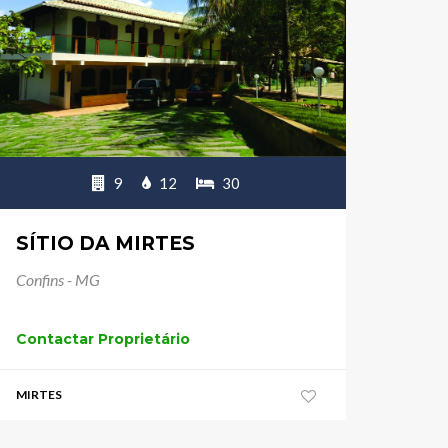
9
12
30
SÍTIO DA MIRTES
Confins - MG
Contactar Proprietário
MIRTES