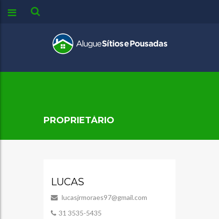
PROPRIETÁRIO
LUCAS
lucasjrmoraes97@gmail.com
31 3535-5435