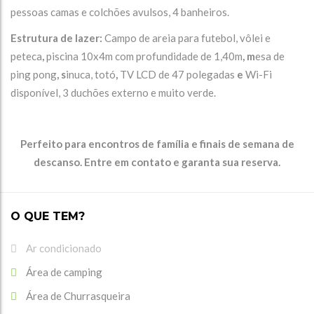
pessoas camas e colchões avulsos, 4 banheiros.
Estrutura de lazer:
Campo de areia para futebol, vôlei e
peteca
,
piscina 10x4m com profundidade de 1,40m
, m
esa de
ping pong
, s
inuca, totó
,
TV LCD de 47 polegadas
e
Wi-Fi
disponível, 3 duchões externo e muito verde.
Perfeito para encontros de família e finais de semana de
descanso. Entre em contato e garanta sua reserva.
O QUE TEM?
Ar condicionado
Área de camping
Área de Churrasqueira