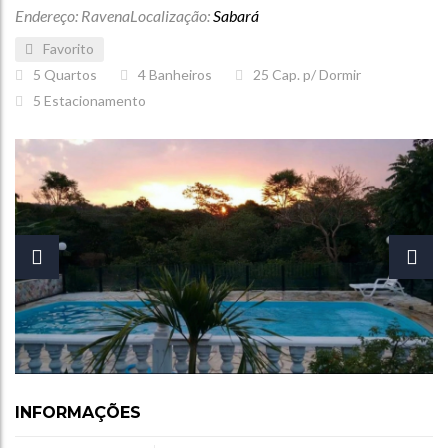
Endereço: Ravena
Localização:
Sabará
Favorito
5
Quartos
4
Banheiros
25
Cap. p/ Dormir
5
Estacionamento
INFORMAÇÕES