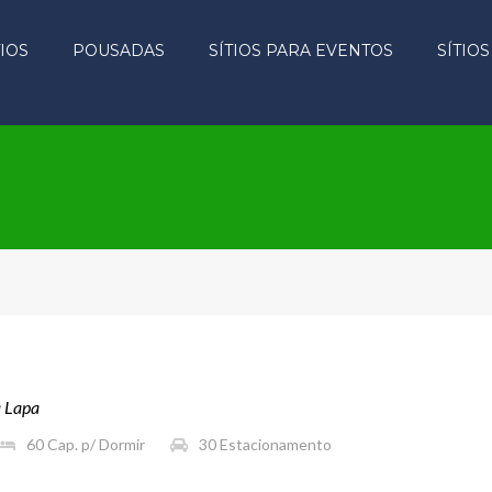
TIOS
POUSADAS
SÍTIOS PARA EVENTOS
SÍTIO
a Lapa
60
Cap. p/ Dormir
30
Estacionamento