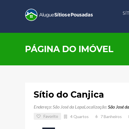
SÍ
PÁGINA DO IMÓVEL
Sítio do Canjica
Endereço: São José da Lapa
Localização:
São José d
Favorito
4
Quartos
7
Banheiros