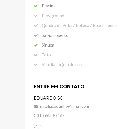
Piscina
Playground
Quadra de Vôlei / Peteca / Beach Tênnis
Salão coberto
Sinuca
Totó
Ventilador(es) de teto
ENTRE EM CONTATO
EDUARDO SC
nataliacoutinho@gmail.com
31 99633-9467