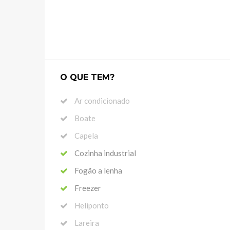
O QUE TEM?
Ar condicionado
Boate
Capela
Cozinha industrial
Fogão a lenha
Freezer
Heliponto
Lareira