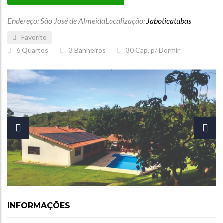
Endereço: São José de Almeida
Localização:
Jaboticatubas
Favorito
6
Quartos
3
Banheiros
30
Cap. p/ Dormir
INFORMAÇÕES