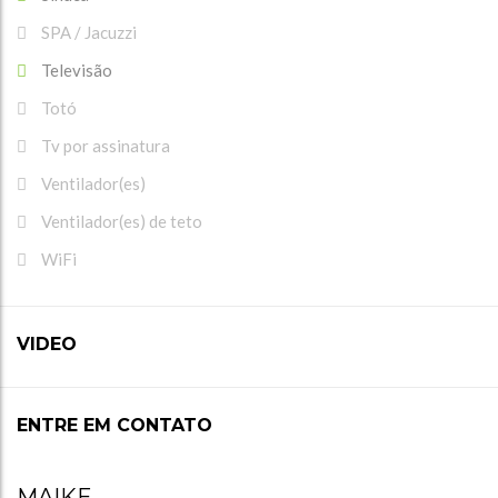
SPA / Jacuzzi
Televisão
Totó
Tv por assinatura
Ventilador(es)
Ventilador(es) de teto
WiFi
VIDEO
ENTRE EM CONTATO
MAIKE