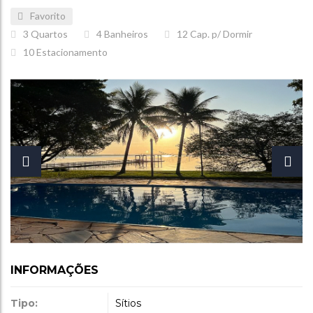
Favorito
3
Quartos
4
Banheiros
12
Cap. p/ Dormir
10
Estacionamento
INFORMAÇÕES
Tipo:
Sítios