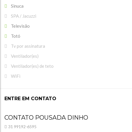
Sinuca
SPA / Jacuzzi
Televisão
Totó
Tv por assinatura
Ventilador(es)
Ventilador(es) de teto
WiFi
ENTRE EM CONTATO
CONTATO POUSADA DINHO
31 99192-6595