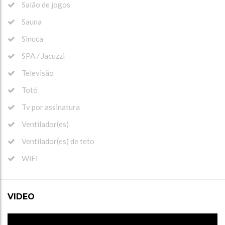
Salão de jogos
Sauna
Sinuca
SPA / Jacuzzi
Televisão
Totó
Tv por assinatura
Ventilador(es)
Ventilador(es) de teto
WiFi
VIDEO