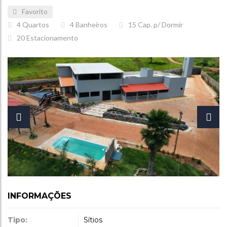
Favorito
4
Quartos
4
Banheiros
15
Cap. p/ Dormir
20
Estacionamento
INFORMAÇÕES
Tipo:
Sítios